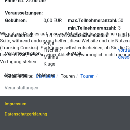
Ende: ca. 22.00 Uhr
Voraussetzungen:
Gebühren:
0,00 EUR
max.Teilnehmeranzahl:
50
min.Teilnehmeranzahl:
3
Wir nutzen Cookies auf unserer Website. Einige von ihnen sind es
Anmeldefrist:
11.11.2026
zusätzliche Kosten:
0,00 
Seite, während andere uns helfen, diese Website und die Nutzer
Antje
(Tracking Cookies). Sie können selbst entscheiden, ob Sie die 
Fischer /
vortr
Verantwortlicher:
E-Mail:
beachten Sie, dass bei einer Ablehnung womöglich nicht mehr all
Marina
dresd
Verfügung stehen.
Kluge
Akzeptieren
Ablehnen
Aktuelle Seite:
Startseite
Touren
Touren
Veranstaltungen
Impressum
Datenschutzerklärung