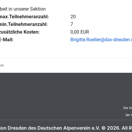
eit in unserer Sektion
max.Teilnehmeranzahl:
20
min.Teilnehmeranzahl:
7
zusätzliche Kosten:
0,00 EUR
E-Mail:
Brigitte.Roeller@dav-dresden.
gen
Die S
der 
ion Dresden des Deutschen Alpenverein e.V. © 2026. All R