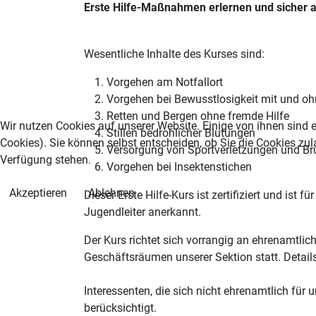
Erste Hilfe-Maßnahmen erlernen und sicher
Wesentliche Inhalte des Kurses sind:
Vorgehen am Notfallort
Vorgehen bei Bewusstlosigkeit mit und ohn
Retten und Bergen ohne fremde Hilfe
Wir nutzen Cookies auf unserer Website. Einige von ihnen sind e
Stillen bedrohlicher Blutungen
Cookies). Sie können selbst entscheiden, ob Sie die Cookies zul
Versorgung von Sportverletzungen und B
Verfügung stehen.
Vorgehen bei Insektenstichen
Akzeptieren
Ablehnen
Dieser Erste Hilfe-Kurs ist zertifiziert und is
Jugendleiter anerkannt.
Der Kurs richtet sich vorrangig an ehrenamtlich
Geschäftsräumen unserer Sektion statt. Detail
Interessenten, die sich nicht ehrenamtlich für
berücksichtigt.