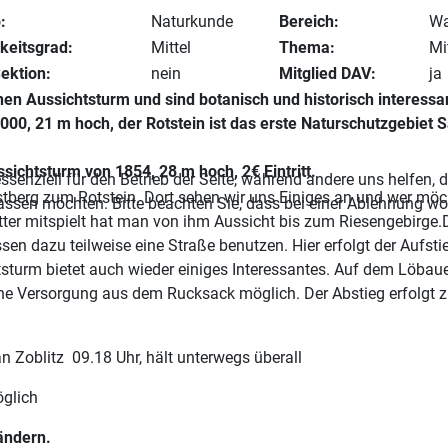
:
Naturkunde
Bereich:
Wa
keitsgrad:
Mittel
Thema:
Mi
Sektion:
nein
Mitglied DAV:
ja
en Aussichtsturm und sind botanisch und historisch interessa
000, 21 m hoch, der Rotstein ist das erste Naturschutzgebiet
ichtsturm von 1854, 28 m hoch, 2€ Eintritt.
ssenziell für den Betrieb der Seite, während andere uns helfen,
tberg zum Rotstein. Dort sehen wir uns Einiges an und wer möc
assen möchten. Bitte beachten Sie, dass bei einer Ablehnung wom
r mitspielt hat man von ihm Aussicht bis zum Riesengebirge
en dazu teilweise eine Straße benutzen. Hier erfolgt der Aufsti
turm bietet auch wieder einiges Interessantes. Auf dem Löbauer
 eine Versorgung aus dem Rucksack möglich. Der Abstieg erfolgt
litz 09.18 Uhr, hält unterwegs überall
glich
ändern.