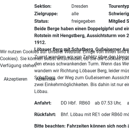
Sektion:
Dresden
Tourentyp
Zielgruppe:
alle
Schwierig
Status:
freigegeben
Mitglied 
Beide Berge haben einen Doppelgipfel und ein
Rotstein mit Hengstberg, Aussichtsturm von 2
1912.
Löbauer Berg mit Schafberg, Gußeiserner Auss
Wir nutzen Cookies auf unserer Website. Einige von ihnen sind e
Zuerst wandern wir von Zoblitz über den Hengs
Cookies). Sie können selbst entscheiden, ob Sie die Cookies zul
den etwas schwankenden Turm. Wenn das Wette
Verfügung stehen.
wandern wir Richtung Löbauer Berg, leider müss
Schafberg, der Weg zum Gußeisernen Aussichts
Akzeptieren
Ablehnen
zwei Einkehrmöglichkeiten. Bis dahin ist nur
Löbau.
Anfahrt:
DD Hbf. RB60 ab 07.53 Uhr, an Zob
Rückfahrt:
Bhf. Löbau mit RE1 oder RB60 mö
Bitte beachten: Fahrzeiten können sich noch 