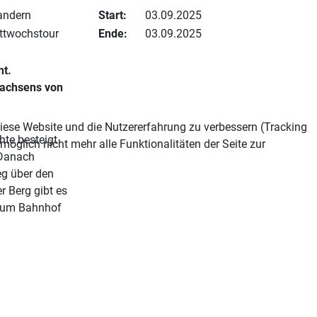
ndern
Start:
03.09.2025
ttwochstour
Ende:
03.09.2025
nt.
 Sachsens von
 diese Website und die Nutzererfahrung zu verbessern (Tracking
hte besteigt
öglich nicht mehr alle Funktionalitäten der Seite zur
.Danach
eg über den
 Berg gibt es
 zum Bahnhof