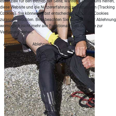
essenziell für den Betrieb der Seite, während andere uns helfen,
diese Website und die Nutzererfahrung zu verbessern (Tracking
Cookies). Sie können selbst entscheiden, ob Sie die Cookies
zulassen möchten. Bitte beachten Sie, dass bei einer Ablehnung
womöglich nicht mehr alle Funktionalitäten der Seite zur
Verfügung stehen.
Akzeptieren
Ablehnen