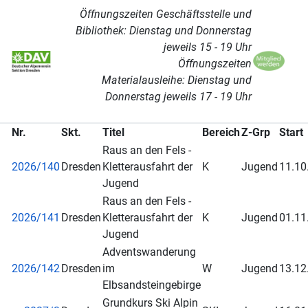
Öffnungszeiten Geschäftsstelle und
Bibliothek: Dienstag und Donnerstag
jeweils 15 - 19 Uhr
Öffnungszeiten
Materialausleihe: Dienstag und
Donnerstag jeweils 17 - 19 Uhr
Nr.
Skt.
Titel
Bereich
Z-Grp
Start
Raus an den Fels -
2026/140
Dresden
Kletterausfahrt der
K
Jugend
11.10
Jugend
Raus an den Fels -
2026/141
Dresden
Kletterausfahrt der
K
Jugend
01.11
Jugend
Adventswanderung
2026/142
Dresden
im
W
Jugend
13.12
Elbsandsteingebirge
Grundkurs Ski Alpin