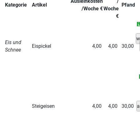
Ausleihkosten
/
Kategorie
Artikel
Pfand
/Woche €
Woche
€
w
Eis und
Eispickel
4,00
4,00
30,00
Schnee
Steigeisen
4,00
4,00
30,00
a