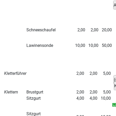
A
Schneeschaufel
2,00
2,00
20,00
Lawinensonde
10,00
10,00
50,00
Kletterführer
2,00
2,00
5,00
(
K
Klettern
Brustgurt
2,00
2,00
5,00
Sitzgurt
4,00
4,00
10,00
Sitzgurt