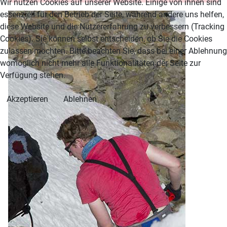
Wir nutzen Cookies auf unserer Website. Einige von ihnen sind
essenziell für den Betrieb der Seite, während andere uns helfen,
diese Website und die Nutzererfahrung zu verbessern (Tracking
Cookies). Sie können selbst entscheiden, ob Sie die Cookies
zulassen möchten. Bitte beachten Sie, dass bei einer Ablehnung
womöglich nicht mehr alle Funktionalitäten der Seite zur
Verfügung stehen.
Akzeptieren
Ablehnen