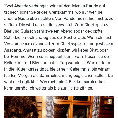
Zwei Abende verbringen wir auf der Jelenka-Baude auf
tschechischer Seite des Grenzkamms, wo nur wenige
andere Gäste übernachten. Von Pandemie ist hier nichts zu
spüren. Die wird rein digital verwaltet. Zum Glück gibt es
Bier und Gulasch (am zweiten Abend sogar geklopfte
Schnitzel!) noch analog aus der Küche. Ute’s Wunsch nach
Vegetarischem avanciert zum Glücksspiel mit ungewissem
Ausgang. Anstatt zu pokern klopfen wir lieber Skat, oder
bei Rommé. Wenn es scheppert, dann vom Tresen, da der
Kellner nur mit Bier durch den Tag wandelt... Was er dann
in die Hüttenkasse tippt, bleibt sein Geheimnis, bis wir am
letzten Morgen die Sammelrechnung begleichen sollen. Da
wird die Logik klar: Wer mehr als 4 Bier konsumiert hat,
kann unmöglich weiter als bis zur Hälfte zählen...