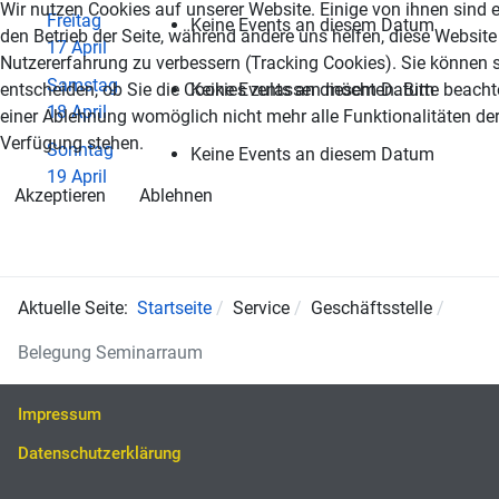
Wir nutzen Cookies auf unserer Website. Einige von ihnen sind e
Freitag
Keine Events an diesem Datum
den Betrieb der Seite, während andere uns helfen, diese Website
17 April
Nutzererfahrung zu verbessern (Tracking Cookies). Sie können s
Samstag
entscheiden, ob Sie die Cookies zulassen möchten. Bitte beacht
Keine Events an diesem Datum
18 April
einer Ablehnung womöglich nicht mehr alle Funktionalitäten der
Verfügung stehen.
Sonntag
Keine Events an diesem Datum
19 April
Akzeptieren
Ablehnen
Aktuelle Seite:
Startseite
Service
Geschäftsstelle
Belegung Seminarraum
Impressum
Datenschutzerklärung