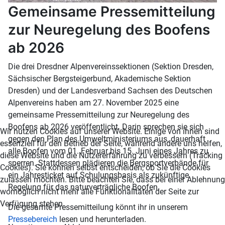
Gemeinsame Pressemitteilung
zur Neuregelung des Boofens
ab 2026
Die drei Dresdner Alpenvereinssektionen (Sektion Dresden,
Sächsischer Bergsteigerbund, Akademische Sektion
Dresden) und der Landesverband Sachsen des Deutschen
Alpenvereins haben am 27. November 2025 eine
gemeinsame Pressemitteilung zur Neuregelung des
Boofens ab 2026 veröffentlicht. Darin sprechen sie sich
Wir nutzen Cookies auf unserer Website. Einige von ihnen sind
gegen den Plan des Umweltministeriums aus, dauerhaft
essenziell für den Betrieb der Seite, während andere uns helfen,
alle Boofen vom 01. Februar bis 15. Juni eines Jahres zu
diese Website und die Nutzererfahrung zu verbessern (Tracking
sperren. Stattdessen plädieren die Bergsportverbände für
Cookies). Sie können selbst entscheiden, ob Sie die Cookies
ein Jahresticket auf Schulungsbasis als zukünftige
zulassen möchten. Bitte beachten Sie, dass bei einer Ablehnung
Regelung für das naturverträgliche Boofen.
womöglich nicht mehr alle Funktionalitäten der Seite zur
Verfügung stehen.
Die gesamte Pressemitteilung könnt ihr in unserem
Pressebereich
lesen und herunterladen.