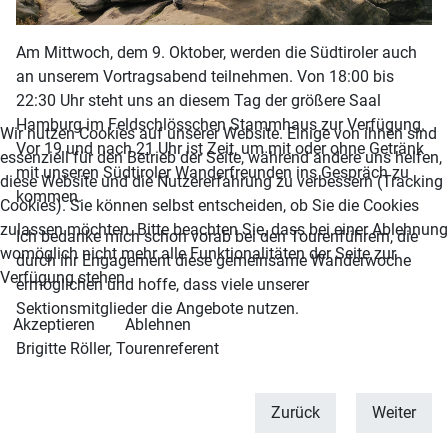
Am Mittwoch, dem 9. Oktober, werden die Südtiroler auch
an unserem Vortragsabend teilnehmen. Von 18:00 bis
22:30 Uhr steht uns an diesem Tag der größere Saal
Hamburg im Feldschlösschen Stammhaus zur Verfügung.
Wir nutzen Cookies auf unserer Website. Einige von ihnen sind
Vor 19 und nach 21 Uhr ist Zeit, um mit oder ohne Getränk
essenziell für den Betrieb der Seite, während andere uns helfen,
mit unseren Südtiroler Wanderfreunden ins Gespräch zu
diese Website und die Nutzererfahrung zu verbessern (Tracking
kommen.
Cookies). Sie können selbst entscheiden, ob Sie die Cookies
zulassen möchten. Bitte beachten Sie, dass bei einer Ablehnung
Ich bedanke mich schon vorab bei den Tourenführern, die
womöglich nicht mehr alle Funktionalitäten der Seite zur
durch ihr Engagement diese gemeinsame Wanderwoche
Verfügung stehen.
ermöglichen und hoffe, dass viele unserer
Sektionsmitglieder die Angebote nutzen.
Akzeptieren
Ablehnen
Brigitte Röller, Tourenreferent
Zurück
Weiter