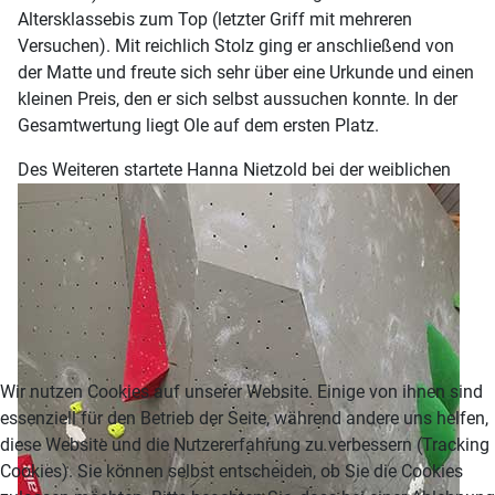
Altersklassebis zum Top (letzter Griff mit mehreren
Versuchen). Mit reichlich Stolz ging er anschließend von
der Matte und freute sich sehr über eine Urkunde und einen
kleinen Preis, den er sich selbst aussuchen konnte. In der
Gesamtwertung liegt Ole auf dem ersten Platz.
D
es Weiteren startete Hanna Nietzold bei der weiblichen
Wir nutzen Cookies auf unserer Website. Einige von ihnen sind
essenziell für den Betrieb der Seite, während andere uns helfen,
diese Website und die Nutzererfahrung zu verbessern (Tracking
Cookies). Sie können selbst entscheiden, ob Sie die Cookies