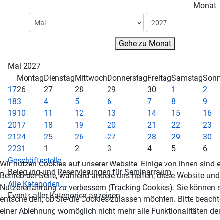
Monat
Gehe zu Monat
Mai 2027
Montag
Dienstag
Mittwoch
Donnerstag
Freitag
Samstag
Sonn
17
26
27
28
29
30
1
2
18
3
4
5
6
7
8
9
19
10
11
12
13
14
15
16
20
17
18
19
20
21
22
23
21
24
25
26
27
28
29
30
22
31
1
2
3
4
5
6
Geschäftsstelle
Wir nutzen Cookies auf unserer Website. Einige von ihnen sind e
Belegung und Reservierungen für Seminarraum.
Betrieb der Seite, während andere uns helfen, diese Website und
Alle Kategorien ...
Nutzererfahrung zu verbessern (Tracking Cookies). Sie können s
Events aller Kategorien anzeigen
entscheiden, ob Sie die Cookies zulassen möchten. Bitte beacht
einer Ablehnung womöglich nicht mehr alle Funktionalitäten der