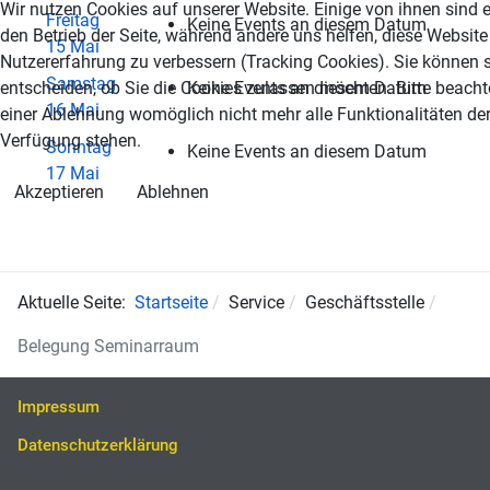
Wir nutzen Cookies auf unserer Website. Einige von ihnen sind e
Freitag
Keine Events an diesem Datum
den Betrieb der Seite, während andere uns helfen, diese Website
15 Mai
Nutzererfahrung zu verbessern (Tracking Cookies). Sie können s
Samstag
entscheiden, ob Sie die Cookies zulassen möchten. Bitte beacht
Keine Events an diesem Datum
16 Mai
einer Ablehnung womöglich nicht mehr alle Funktionalitäten der
Verfügung stehen.
Sonntag
Keine Events an diesem Datum
17 Mai
Akzeptieren
Ablehnen
Aktuelle Seite:
Startseite
Service
Geschäftsstelle
Belegung Seminarraum
Impressum
Datenschutzerklärung