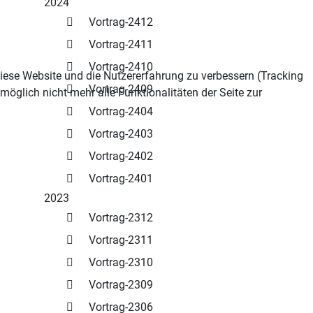
2024
Vortrag-2412
Vortrag-2411
Vortrag-2410
 diese Website und die Nutzererfahrung zu verbessern (Tracking
Vortrag-2409
öglich nicht mehr alle Funktionalitäten der Seite zur
Vortrag-2404
Vortrag-2403
Vortrag-2402
Vortrag-2401
2023
Vortrag-2312
Vortrag-2311
Vortrag-2310
Vortrag-2309
Vortrag-2306