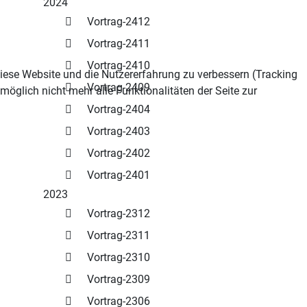
2024
Vortrag-2412
Vortrag-2411
Vortrag-2410
 diese Website und die Nutzererfahrung zu verbessern (Tracking
Vortrag-2409
öglich nicht mehr alle Funktionalitäten der Seite zur
Vortrag-2404
Vortrag-2403
Vortrag-2402
Vortrag-2401
2023
Vortrag-2312
Vortrag-2311
Vortrag-2310
Vortrag-2309
Vortrag-2306