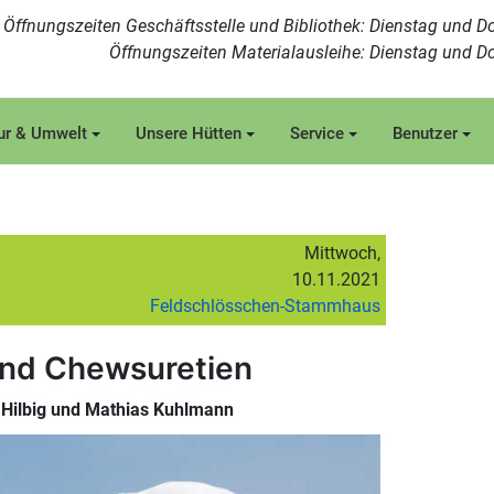
Öffnungszeiten Geschäftsstelle und Bibliothek: Dienstag und Do
Öffnungszeiten Materialausleihe: Dienstag und Do
ur & Umwelt
Unsere Hütten
Service
Benutzer
Mittwoch,
10.11.2021
Feldschlösschen-Stammhaus
und Chewsuretien
t Hilbig und Mathias Kuhlmann