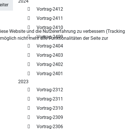
2024
iter
Vortrag-2412
Vortrag-2411
Vortrag-2410
 diese Website und die Nutzererfahrung zu verbessern (Tracking
Vortrag-2409
öglich nicht mehr alle Funktionalitäten der Seite zur
Vortrag-2404
Vortrag-2403
Vortrag-2402
Vortrag-2401
2023
Vortrag-2312
Vortrag-2311
Vortrag-2310
Vortrag-2309
Vortrag-2306